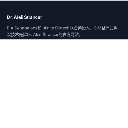
Dr. Aleš Štrancar
BIA Separations和Infinite Biotech联合创始人、CIM整体式色
谱技术先驱Dr. Aleš Štrancar的官方网站。
首页
首页
关于
论文与报告
专利
研究
职业生涯
联系方式