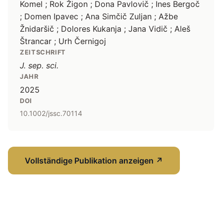
Komel ; Rok Žigon ; Dona Pavlovič ; Ines Bergoč
; Domen Ipavec ; Ana Simčič Zuljan ; Ažbe
Žnidaršič ; Dolores Kukanja ; Jana Vidič ; Aleš
Štrancar ; Urh Černigoj
ZEITSCHRIFT
J. sep. sci.
JAHR
2025
DOI
10.1002/jssc.70114
Vollständige Publikation anzeigen
↗