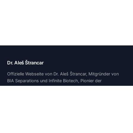
Dr. Aleš Štrancar
Offizielle Webseite von Dr. Aleš Štrancar, Mitgründer von
BIA Separations und Infinite Biotech, Pionier der
monolithischen CIM-Chromatographietechnologie.
Startseite
Startseite
Über mich