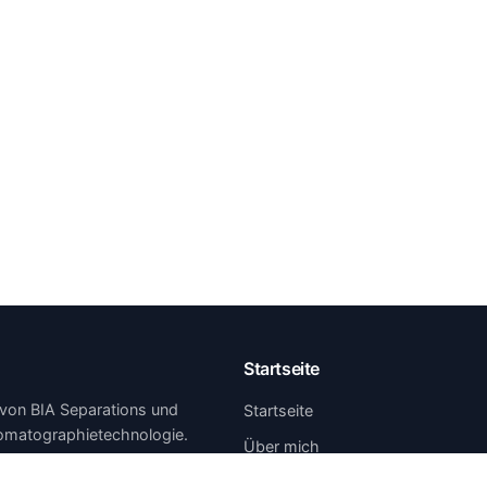
Startseite
r von BIA Separations und
Startseite
hromatographietechnologie.
Über mich
Publikationen & Präsentationen