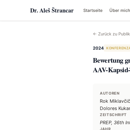
Dr. Aleš Štrancar
Startseite
Über mic
←
Zurück zu Publi
2024
KONFERENZ
Bewertung gr
AAV-Kapsid
AUTOREN
Rok Miklavčič
Dolores Kukan
ZEITSCHRIFT
PREP, 36th I
JAHR