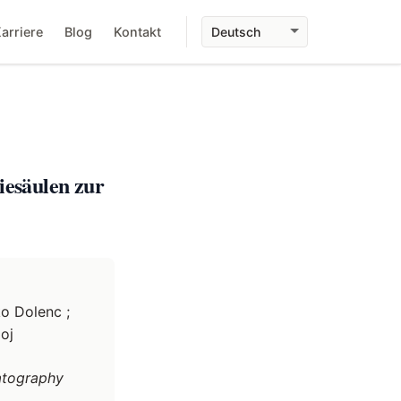
arriere
Blog
Kontakt
esäulen zur
ko Dolenc ;
oj
atography