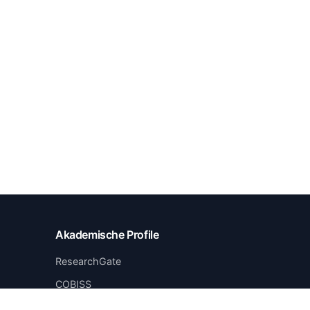
Akademische Profile
ResearchGate
COBISS
LinkedIn