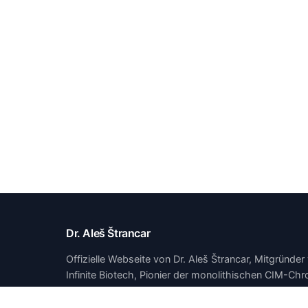
Dr. Aleš Štrancar
Offizielle Webseite von Dr. Aleš Štrancar, Mitgründe
Infinite Biotech, Pionier der monolithischen CIM-C