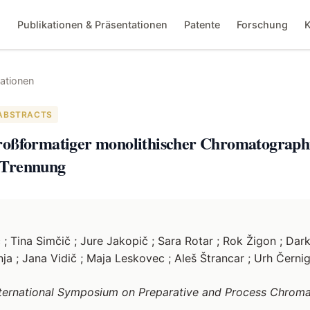
h
Publikationen & Präsentationen
Patente
Forschung
K
kationen
ABSTRACTS
oßformatiger monolithischer Chromatographi
-Trennung
 ; Tina Simčič ; Jure Jakopič ; Sara Rotar ; Rok Žigon ; Dar
ja ; Jana Vidič ; Maja Leskovec ; Aleš Štrancar ; Urh Černig
nternational Symposium on Preparative and Process Chrom