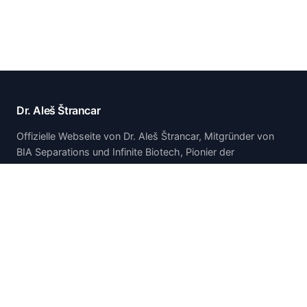
Dr. Aleš Štrancar
Offizielle Webseite von Dr. Aleš Štrancar, Mitgründer von
BIA Separations und Infinite Biotech, Pionier der
monolithischen CIM-Chromatographietechnologie.
Startseite
Startseite
Über mich
Publikationen & Präsentationen