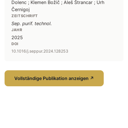
Dolenc ; Klemen Božič ; Aleš Štrancar ; Urh
Černigoj
ZEITSCHRIFT
Sep. purif. technol.
JAHR
2025
DOI
10.1016/j.seppur.2024.128253
Vollständige Publikation anzeigen
↗