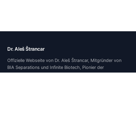
Dr. Aleš Štrancar
Offizielle Webseite von Dr. Aleš Štrancar, Mitgründer von
BIA Separations und Infinite Biotech, Pionier der
monolithischen CIM-Chromatographietechnologie.
Startseite
Startseite
Über mich
Publikationen & Präsentationen