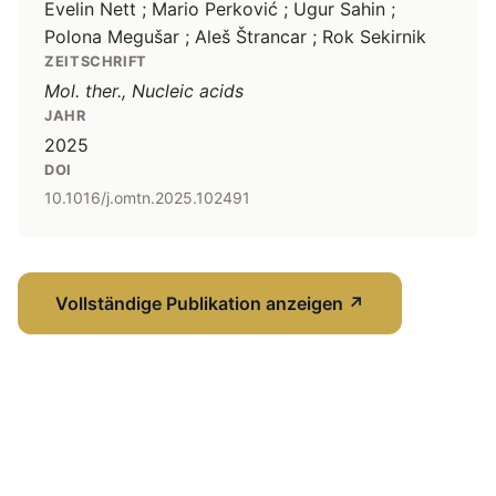
Evelin Nett ; Mario Perković ; Ugur Sahin ;
Polona Megušar ; Aleš Štrancar ; Rok Sekirnik
ZEITSCHRIFT
Mol. ther., Nucleic acids
JAHR
2025
DOI
10.1016/j.omtn.2025.102491
Vollständige Publikation anzeigen
↗