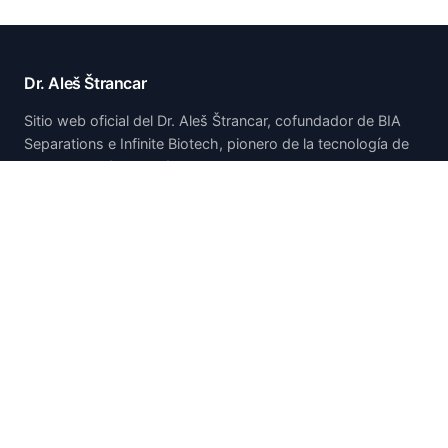
Dr. Aleš Štrancar
Sitio web oficial del Dr. Aleš Štrancar, cofundador de BIA
Separations e Infinite Biotech, pionero de la tecnología de
cromatografía monolítica CIM.
Inicio
Inicio
Acerca de
Publicaciones y presentaciones
Patentes
Investigación
Trayectoria