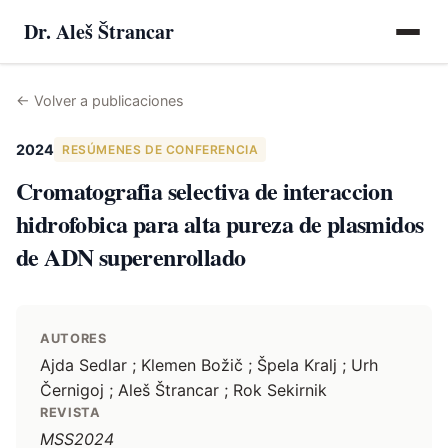
Dr. Aleš Štrancar
←
Volver a publicaciones
2024
RESÚMENES DE CONFERENCIA
Cromatografia selectiva de interaccion
hidrofobica para alta pureza de plasmidos
de ADN superenrollado
AUTORES
Ajda Sedlar ; Klemen Božič ; Špela Kralj ; Urh
Černigoj ; Aleš Štrancar ; Rok Sekirnik
REVISTA
MSS2024