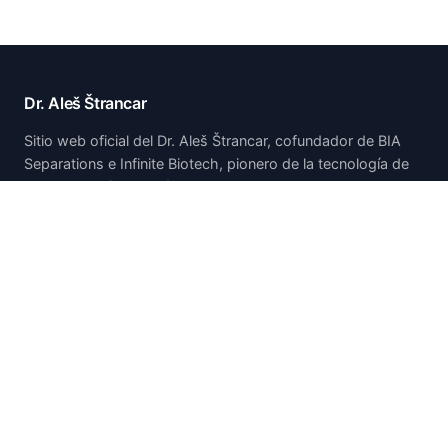
Dr. Aleš Štrancar
Sitio web oficial del Dr. Aleš Štrancar, cofundador de BIA
Separations e Infinite Biotech, pionero de la tecnología de
cromatografía monolítica CIM.
Inicio
Inicio
Acerca de
Publicaciones y presentaciones
Patentes
Investigación