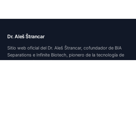
Dr. Aleš Štrancar
Sitio web oficial del Dr. Aleš Štrancar, cofundador de BIA
Separations e Infinite Biotech, pionero de la tecnología de
cromatografía monolítica CIM.
Inicio
Inicio
Acerca de
Publicaciones y presentaciones
Patentes
Investigación