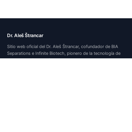
Dr. Aleš Štrancar
Sitio web oficial del Dr. Aleš Štrancar, cofundador de BIA
Separations e Infinite Biotech, pionero de la tecnología de
cromatografía monolítica CIM.
Inicio
Inicio
Acerca de
Publicaciones y presentaciones
Patentes
Investigación