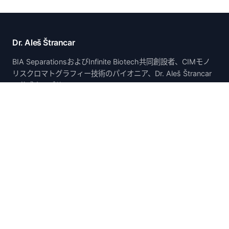
Dr. Aleš Štrancar
BIA SeparationsおよびInfinite Biotech共同創設者、CIMモノ
リスクロマトグラフィー技術のパイオニア、Dr. Aleš Štrancar
の公式ウェブサイト。
ホーム
ホーム
概要
論文・学会発表
特許
研究
経歴