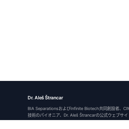
Dr. Aleš Štrancar
BIA SeparationsおよびInfinite Biotech共同
技術のパイオニア、Dr. Aleš Štrancarの公式ウェブサ