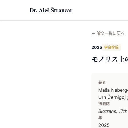
Dr. Aleš Štrancar
←
論文一覧に戻る
2025
学会抄録
モノリス上
著者
Maša Nabergoj
Urh Černigoj ;
掲載誌
Biotrans, 17t
年
2025