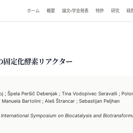
ホーム
概要
論文・学会発表
特許
研究
経
の固定化酵素リアクター
 ; Špela Peršič Debenjak ; Tina Vodopivec Seravalli ; Polo
 Manuela Bartolini ; Aleš Štrancar ; Sebastijan Peljhan
h International Symposium on Biocatalysis and Biotransform