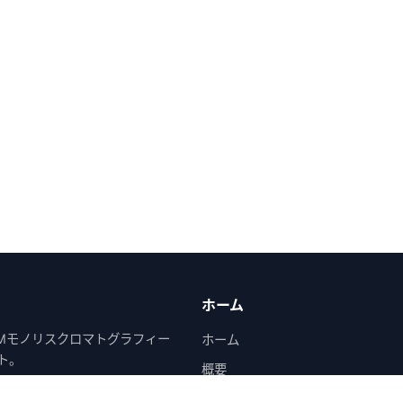
ホーム
創設者、CIMモノリスクロマトグラフィー
ホーム
イト。
概要
論文・学会発表