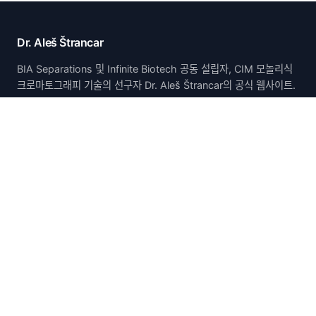
Dr. Aleš Štrancar
BIA Separations 및 Infinite Biotech 공동 설립자, CIM 모놀리식
크로마토그래피 기술의 선구자 Dr. Aleš Štrancar의 공식 웹사이트.
홈
홈
소개
논문 및 발표
특허
연구
경력
연락처