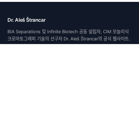
Dr. Aleš Štrancar
BIA Separations 및 Infinite Biotech 공동 설립자, CIM 모놀리식
크로마토그래피 기술의 선구자 Dr. Aleš Štrancar의 공식 웹사이트.
홈
홈
소개
논문 및 발표
특허
연구
경력
연락처