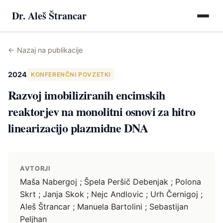
Dr. Aleš Štrancar
←
Nazaj na publikacije
2024
KONFERENČNI POVZETKI
Razvoj imobiliziranih encimskih
reaktorjev na monolitni osnovi za hitro
linearizacijo plazmidne DNA
AVTORJI
Maša Nabergoj ; Špela Peršič Debenjak ; Polona
Skrt ; Janja Skok ; Nejc Andlovic ; Urh Černigoj ;
Aleš Štrancar ; Manuela Bartolini ; Sebastijan
Peljhan