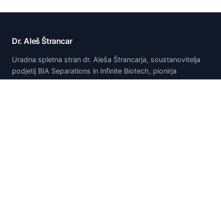
Dr. Aleš Štrancar
Uradna spletna stran dr. Aleša Štrancarja, soustanovitelja
podjetij BIA Separations in Infinite Biotech, pionirja
tehnologije monolitske kromatografije CIM.
Domov
Domov
O meni
Publikacije in predstavitve
Patenti
Raziskave
Kariera