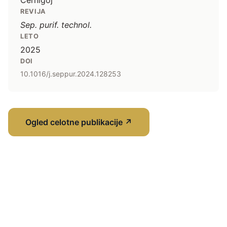
Černigoj
REVIJA
Sep. purif. technol.
LETO
2025
DOI
10.1016/j.seppur.2024.128253
Ogled celotne publikacije
↗