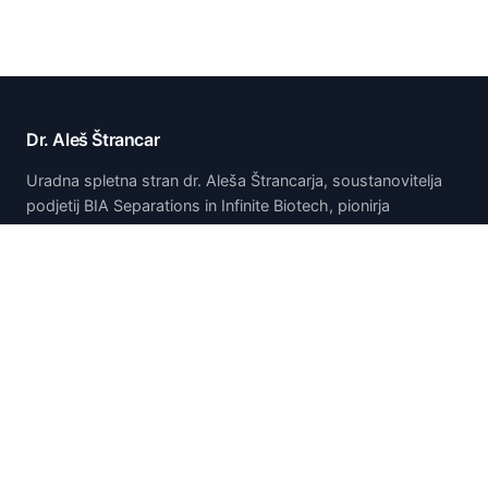
Dr. Aleš Štrancar
Uradna spletna stran dr. Aleša Štrancarja, soustanovitelja
podjetij BIA Separations in Infinite Biotech, pionirja
tehnologije monolitske kromatografije CIM.
Domov
Domov
O meni
Publikacije in predstavitve
Patenti