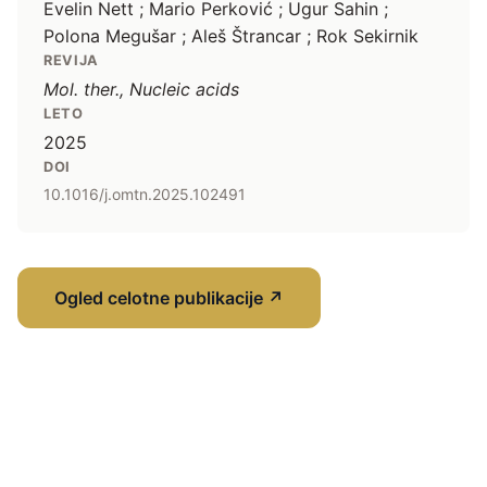
Evelin Nett ; Mario Perković ; Ugur Sahin ;
Polona Megušar ; Aleš Štrancar ; Rok Sekirnik
REVIJA
Mol. ther., Nucleic acids
LETO
2025
DOI
10.1016/j.omtn.2025.102491
Ogled celotne publikacije
↗