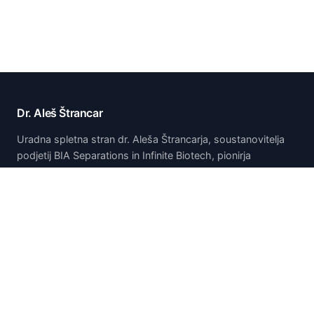
Dr. Aleš Štrancar
Uradna spletna stran dr. Aleša Štrancarja, soustanovitelja
podjetij BIA Separations in Infinite Biotech, pionirja
tehnologije monolitske kromatografije CIM.
Domov
Domov
O meni
Publikacije in predstavitve